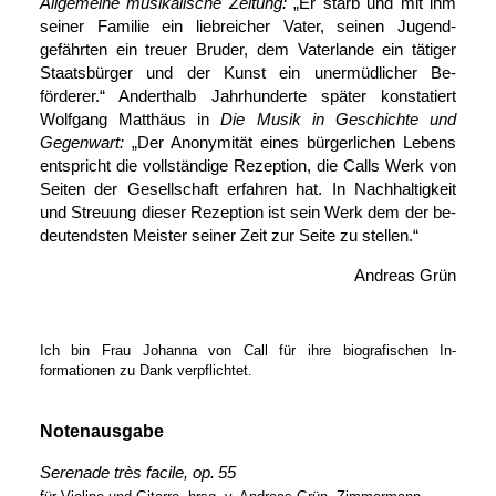
Allgemeine musikalische Zeitung:
„Er starb und mit ihm
seiner Familie ein liebreicher Vater, seinen Jugend­
gefährten ein treuer Bruder, dem Vater­lande ein tätiger
Staats­bürger und der Kunst ein un­er­müdlicher Be­
förderer.“ Anderthalb Jahr­hunderte später kon­statiert
Wolf­gang Matthäus in
Die Musik in Geschichte und
Gegen­wart:
„Der Anonymität eines bürgerlichen Lebens
ent­spricht die voll­ständige Rezeption, die Calls Werk von
Seiten der Gesellschaft erfahren hat. In Nach­haltigkeit
und Streuung dieser Rezeption ist sein Werk dem der be­
deutendsten Meister seiner Zeit zur Seite zu stellen.“
Andreas Grün
Ich bin Frau Johanna von Call für ihre bio­grafischen In­
formationen zu Dank verpflichtet.
Notenausgabe
Serenade très facile, op. 55