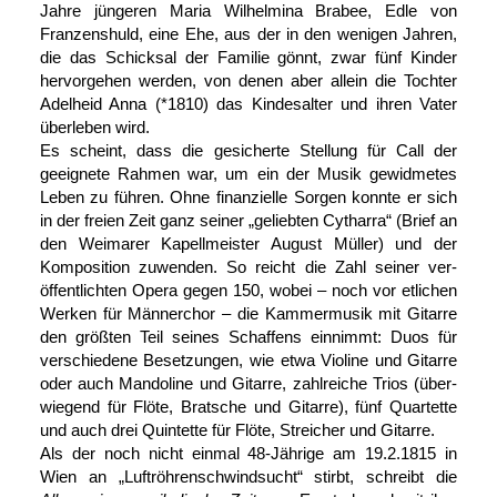
Jahre jüngeren Maria Wilhelmina Brabee, Edle von
Franzens­huld, eine Ehe, aus der in den wenigen Jahren,
die das Schick­sal der Familie gönnt, zwar fünf Kinder
hervor­gehen werden, von denen aber allein die Tochter
Adelheid Anna (*1810) das Kindesalter und ihren Vater
überleben wird.
Es scheint, dass die gesicherte Stellung für Call der
geeignete Rahmen war, um ein der Musik gewidmetes
Leben zu führen. Ohne finanzielle Sorgen konnte er sich
in der freien Zeit ganz seiner „geliebten Cytharra“ (Brief an
den Weimarer Kapell­meister August Müller) und der
Komposition zuwenden. So reicht die Zahl seiner ver­
öffentlichten Opera gegen 150, wobei – noch vor etlichen
Werken für Männer­chor – die Kammer­musik mit Gitarre
den größten Teil seines Schaffens einnimmt: Duos für
ver­schiedene Be­setzungen, wie etwa Violine und Gitarre
oder auch Mandoline und Gitarre, zahl­reiche Trios (über­
wiegend für Flöte, Bratsche und Gitarre), fünf Quartette
und auch drei Quintette für Flöte, Streicher und Gitarre.
Als der noch nicht einmal 48-Jährige am 19.2.1815 in
Wien an „Luft­röhren­schwind­sucht“ stirbt, schreibt die