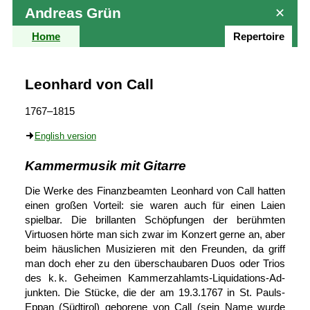
Andreas Grün
✕
Home
Repertoire
Leonhard von Call
1767–1815
English version
Kammermusik mit Gitarre
Die Werke des Finanzbeamten Leonhard von Call hatten
einen großen Vorteil: sie waren auch für einen Laien
spielbar. Die brillanten Schöpfungen der berühmten
Virtuosen hörte man sich zwar im Konzert gerne an, aber
beim häuslichen Musizieren mit den Freunden, da griff
man doch eher zu den über­schau­baren Duos oder Trios
des k. k. Geheimen Kammer­zahlamts-Liquidations-Ad­
junkten. Die Stücke, die der am 19.3.1767 in St. Pauls-
Eppan (Südtirol) geborene von Call (sein Name wurde