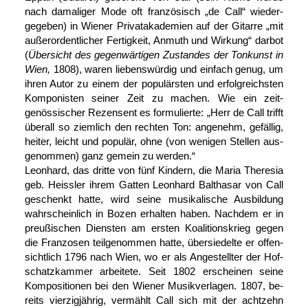
nach damaliger Mode oft französisch „de Call“ wieder­
gegeben) in Wiener Privat­akademien auf der Gitarre „mit
außer­ordentlicher Fertigkeit, Anmuth und Wirkung“ darbot
(
Über­sicht des gegen­wärtigen Zustandes der Tonkunst in
Wien,
1808), waren liebens­würdig und einfach genug, um
ihren Autor zu einem der populärsten und erfolg­reichsten
Kom­ponisten seiner Zeit zu machen. Wie ein zeit­
genössischer Rezensent es formulierte: „Herr de Call trifft
überall so ziemlich den rechten Ton: angenehm, gefällig,
heiter, leicht und populär, ohne (von wenigen Stellen aus­
genommen) ganz gemein zu werden.“
Leonhard, das dritte von fünf Kindern, die Maria Theresia
geb. Heissler ihrem Gatten Leonhard Balthasar von Call
geschenkt hatte, wird seine musikalische Ausbildung
wahrscheinlich in Bozen erhalten haben. Nachdem er in
preußischen Diensten am ersten Koalitions­krieg gegen
die Franzosen teil­genommen hatte, über­siedelte er offen­
sichtlich 1796 nach Wien, wo er als An­gestellter der Hof­
schatz­kammer arbeitete. Seit 1802 er­scheinen seine
Kom­positionen bei den Wiener Musik­verlagen. 1807, be­
reits vierzig­jährig, vermählt Call sich mit der acht­zehn