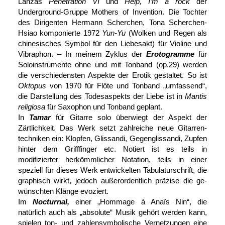
Lanzas
Penetration VI
und
Help, I’m a rock
der
Underground-Gruppe Mothers of Invention. Die Tochter
des Dirigenten Hermann Scherchen, Tona Scherchen-
Hsiao kom­ponierte 1972
Yun-Yu
(Wolken und Regen als
chinesisches Symbol für den Liebesakt) für Violine und
Vibraphon. – In meinem Zyklus der
Eroto­gramme
für
Solo­instrumente ohne und mit Tonband (op.29) werden
die ver­schiedensten Aspekte der Erotik gestaltet. So ist
Oktopus
von 1970 für Flöte und Tonband „umfassend“,
die Darstellung des Todes­aspekts der Liebe ist in
Mantis
religiosa
für Saxophon und Tonband geplant.
In
Tamar
für Gitarre solo überwiegt der Aspekt der
Zärtlichkeit. Das Werk setzt zahlreiche neue Gitarren­
techniken ein: Klopfen, Glissandi, Gegen­glissandi, Zupfen
hinter dem Griff­finger etc. Notiert ist es teils in
modifizierter her­kömm­licher Notation, teils in einer
speziell für dieses Werk ent­wickelten Tabulatur­schrift, die
graphisch wirkt, jedoch außer­ordentlich präzise die ge­
wünschten Klänge evoziert.
Im
Nocturnal,
einer „Hommage à Anaïs Nin“, die
natürlich auch als „absolute“ Musik gehört werden kann,
spielen ton- und zahlen­symbolische Vernetzungen eine