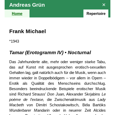
Andreas Grün
✕
Home
Repertoire
Frank Michael
*1943
Tamar (Erotogramm IV) • Nocturnal
Das Jahrhunderte alte, mehr oder weniger starke Tabu,
das auf Kunst mit ausgesprochen erotisch-sexuellen
Gehalten lag, galt natürlich auch für die Musik, wenn auch
immer wieder in Doppel­bödigem – vor allem in Opern –
Erotik als Qualität des Mensch­seins durch­schlug.
Besonders beein­druckende Bei­spiele erotischer Musik
sind Richard Strauss’
Don Juan,
Alexander Skrjabins
Le
poème de l’extase,
die Zwischenakt­musik aus
Lady
Macbeth
von Dimitri Schostakowitsch, Béla Bartóks
Wunder­barer Mandarin
oder in neuerer Zeit Alcides