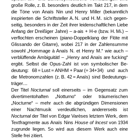
große Rolle, z. B. besonders deutlich im Takt 217, in dem
die Töne von Anaïs Nin und Henry Miller (be­kanntlich
inspirierten die Schriftsteller A. N. und H. M. sich gegen­
seitig, be­sonders in der Zeit ihrer leiden­schaft­lichen Liebe
Anfang der Dreißiger Jahre) –
a-ais
+
H-e
(bzw. H. Mi.) –
verflochten er­scheinen (piano-Doppel­klang der Flöte mit
Glissando der Gitarre), wobei 217 in der Zahlen­summe
sowohl „Hommage à Anaïs N. et Henry M.“ wie auch –
ver­blüffende Ambi­guität! – „Henry and Anaïs are fucking“
ergibt. Selbst die Opus-Zahl ist von sym­bolischer Be­
deutung: 68 = Lust = ANHM + Paar (= 34+34) und auch
die Metro­nom­zahlen (z. B. 42 = Anaïs) sind Bedeutungs­
träger…
Der Titel
Nocturnal
soll einerseits – im Gegensatz zum
divertimento­haften „Notturno“ oder träumerischen
„Nocturne“ – mehr auch die ab­gründigen Dimen­sionen
einer Nacht­musik ver­deutlichen, anderer­seits ist
Nocturnal
der Titel von Edgar Varèses letztem Werk, dem
Text­fragmente aus Anaïs Nins
House of lncest
von 1934
zugrunde liegen. So wird aus diesem Werk auch eine
Stelle frei zitiert.