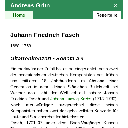
Andreas Grün
✕
Home
Repertoire
Johann Friedrich Fasch
1688–1758
Gitarrenkonzert • Sonata a 4
Ein merkwürdiger Zufall hat es so eingerichtet, dass zwei
der bedeutendsten deutschen Komponisten des frühen
und mittleren 18. Jahrhunderts im Abstand einer
Generation in dem kleinen Städtchen Buttelstedt bei
Weimar das Licht der Welt erblickt haben: Johann
Friedrich Fasch und
Johann Ludwig Krebs
(1713–1780).
Noch merk­würdiger: aus­gerechnet diese beiden
Komponisten haben zwei der gehalt­vollsten Konzerte für
Laute und Streich­orchester hinterlassen!
Fasch,
1701–07
unter dem Bach-Vorgänger Kuhnau