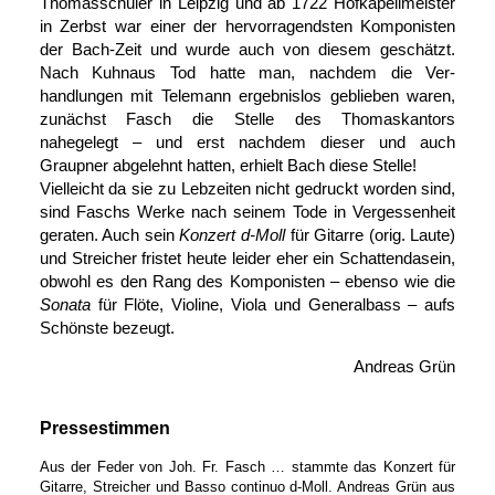
Thomas­schüler in Leipzig und ab 1722 Hof­kapell­meister
in Zerbst war einer der hervor­ragendsten Komponisten
der Bach-Zeit und wurde auch von diesem geschätzt.
Nach Kuhnaus Tod hatte man, nachdem die Ver­
handlungen mit Telemann ergebnis­los geblieben waren,
zu­nächst Fasch die Stelle des Thomas­kantors
nahegelegt – und erst nachdem dieser und auch
Graupner abgelehnt hatten, erhielt Bach diese Stelle!
Vielleicht da sie zu Lebzeiten nicht gedruckt worden sind,
sind Faschs Werke nach seinem Tode in Vergessenheit
geraten. Auch sein
Konzert
d-Moll
für Gitarre (orig. Laute)
und Streicher fristet heute leider eher ein Schatten­dasein,
obwohl es den Rang des Komponisten – ebenso wie die
Sonata
für Flöte, Violine, Viola und General­bass – aufs
Schönste bezeugt.
Andreas Grün
Pressestimmen
Aus der Feder von Joh. Fr. Fasch … stammte das Konzert für
Gitarre, Streicher und Basso continuo
d-Moll.
Andreas Grün aus